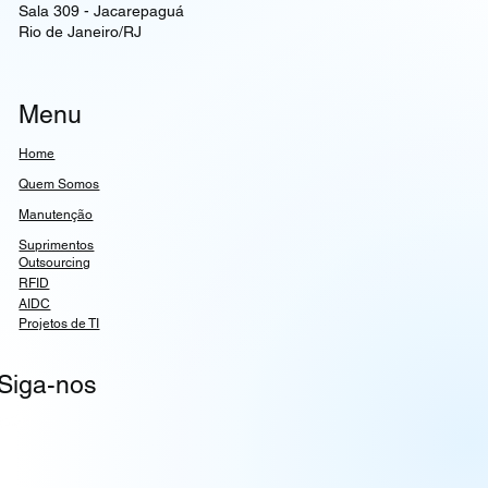
Tel:
(
21) 3278-4987
Estr. dos Bandeirantes, 8.591
Sala 309 - Jacarepaguá
Rio de Janeiro/RJ
Menu
Home
Quem Somos
Manutenção
Suprimentos
Outsourcing
RFID
AIDC
Projetos de TI
Siga-nos