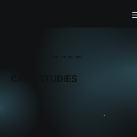
Our successes
CASE STUDIES