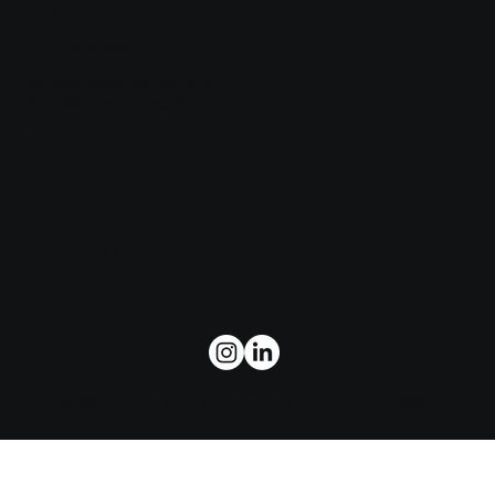
Contato
Tel:
(
21) 3278-4987
Estr. dos Bandeirantes, 8.591
Sala 309 - Jacarepaguá
Rio de Janeiro/RJ
Siga-nos
© 2025 Todos os direitos Reservados ZiulPro. Feito por
Ekballo